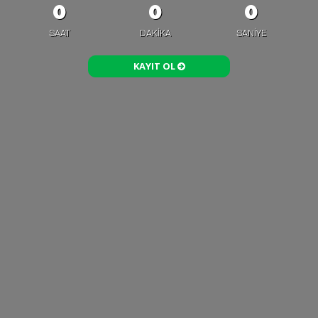
0
0
0
SAAT
DAKIKA
SANIYE
KAYIT OL